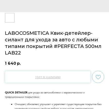
LABOCOSMETICA Квик-детейлер-
силант для ухода за авто с любыми
типами покрытий #PERFECTA 500мл
LAB22
1 640
р.
Нет в наличии
QUICK DETAILER
для ухода за автомобилями с керамическими и
традиционными покрытиями:
Очищает, обновляет, улучшает и укрепляет существующее покрытие без
изменения исходных свойств любого, в том числе, керамического