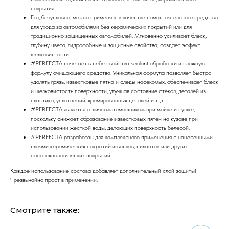
покрытия.
Его, безусловно, можно применять в качестве самостоятельного средства
для ухода за автомобилями без керамических покрытий или для
традиционно защищенных автомобилей. Мгновенно усиливает блеск,
глубину цвета, гидрофобные и защитные свойства; создает эффект
шелковистости
#PERFECTA сочетает в себе свойства sealant обработки и сложную
формулу очищающего средства. Уникальная формула позволяет быстро
удалять грязь, известковые пятна и следы насекомых, обеспечивает блеск
и шелковистость поверхности, улучшая состояние стекол, деталей из
пластика, уплотнений, хромированных деталей и т. д.
#PERFECTA является отличным помощником при мойке и сушке,
поскольку снижает образование известковых пятен на кузове при
использовании жесткой воды, делающих поверхность белесой.
#PERFECTA разработан для комплексного применения с нанесенными
слоями керамических покрытий и восков, силантов или других
нанотехнологических покрытий.
Каждое использование состава добавляет дополнительный слой защиты!
Чрезвычайно прост в применении.
Смотрите также: