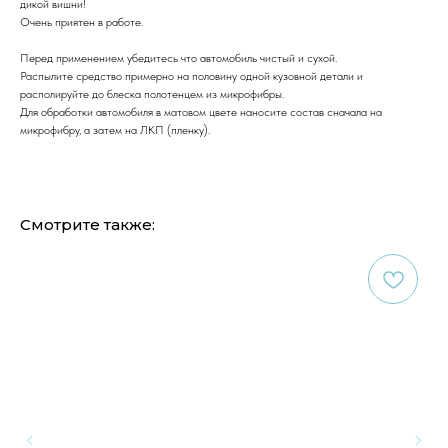
дикой вишни!
Очень приятен в работе.
Перед применением убедитесь что автомобиль чистый и сухой.
Распылите средство примерно на половину одной кузовной детали и
располируйте до блеска полотенцем из микрофибры.
Для обработки автомобиля в матовом цвете наносите состав сначала на
микрофибру, а затем на ЛКП (пленку).
Смотрите также: