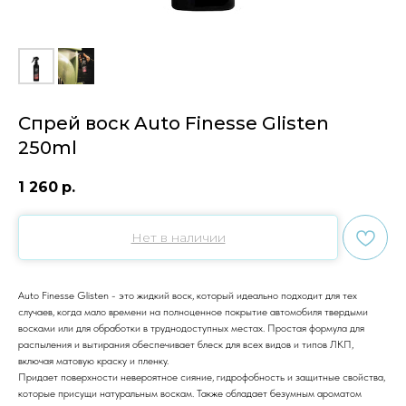
Спрей воск Auto Finesse Glisten
250ml
1 260
р.
Нет в наличии
Auto Finesse Glisten - это жидкий воск, который идеально подходит для тех
случаев, когда мало времени на полноценное покрытие автомобиля твердыми
восками или для обработки в труднодоступных местах. Простая формула для
распыления и вытирания обеспечивает блеск для всех видов и типов ЛКП,
включая матовую краску и пленку.
Придает поверхности невероятное сияние, гидрофобность и защитные свойства,
которые присущи натуральным воскам. Также обладает безумным ароматом