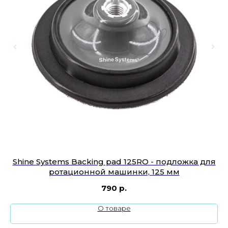
Shine Systems Backing pad 125RO - подложка для
A
T
ротационной машинки, 125 мм
790
р.
О товаре