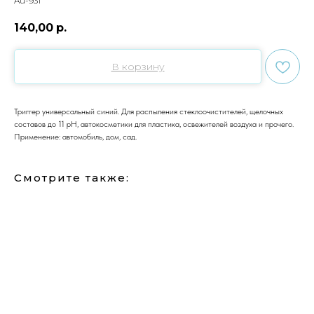
Au-931
140,00
р.
В корзину
Триггер универсальный синий. Для распыления стеклоочистителей, щелочных
составов до 11 pH, автокосметики для пластика, освежителей воздуха и прочего.
Применение: автомобиль, дом, сад.
Смотрите также: