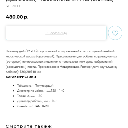
ST-130-O
480,00
р.
В корзину
Полутвердый (12 кПа) поролоновый полировальный круг с открытой ячейкой
классической формы (оранжевый). Предназначен для работы на ротационных
(роторных) полировальных машинках с использованием среднеабразивной
(одношаговой) пасты. Произведено в Нидерландах. Размер (липучка/толщина/
рабочая): 130/20/140 мм
ХАРАКТЕРИСТИКИ
Твёрдость - Полутвёрдый
Диаметр по velcro, - мм.125 - 140
Толщина, мм. - 20
Диаметр рабочий, мм. - 140
Линейка - STANDARD
Смотрите также: