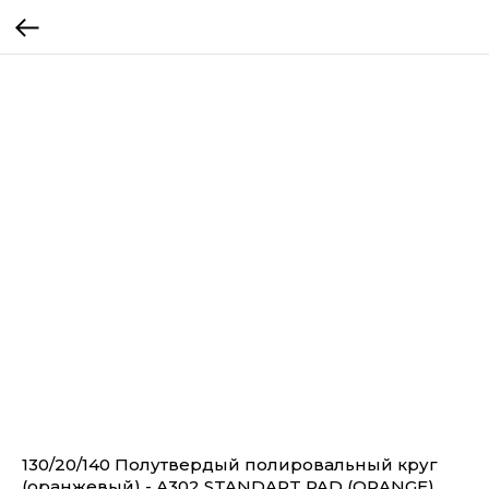
130/20/140 Полутвердый полировальный круг
(оранжевый) - А302 STANDART PAD (ORANGE)